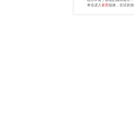
·程序申请了错误的调用请求！
·单击进入
首页
链接，尝试其他