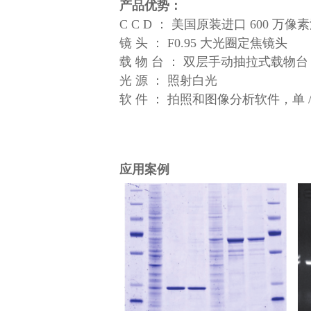
产品优势
：
C C D ： 美国原装进口 600 万像
镜 头 ： F0.95 大光圈定焦镜头
载 物 台 ： 双层手动抽拉式载物台
光 源 ： 照射白光
软 件 ： 拍照和图像分析软件，
应用案例